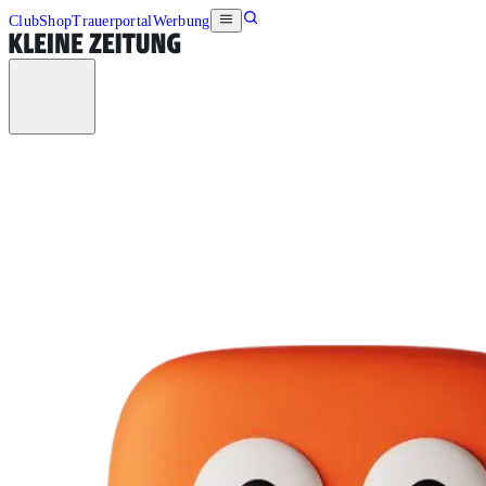
Club
Shop
Trauerportal
Werbung