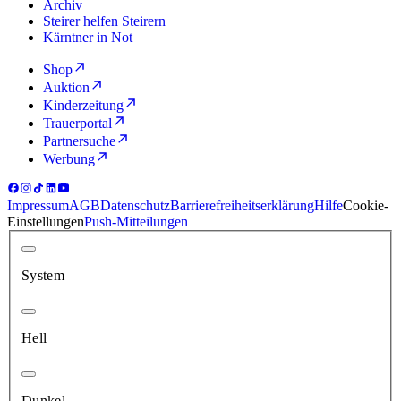
Archiv
Steirer helfen Steirern
Kärntner in Not
Shop
Auktion
Kinderzeitung
Trauerportal
Partnersuche
Werbung
Impressum
AGB
Datenschutz
Barrierefreiheitserklärung
Hilfe
Cookie-
Einstellungen
Push-Mitteilungen
System
Hell
Dunkel