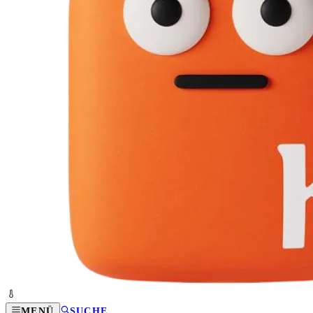
MENÜ
SUCHE