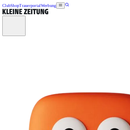
Club
Shop
Trauerportal
Werbung