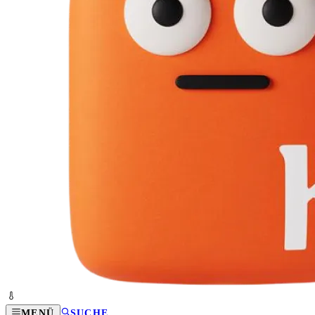
MENÜ
SUCHE