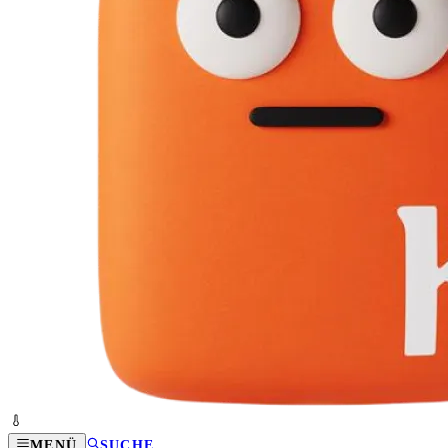
MENÜ
SUCHE