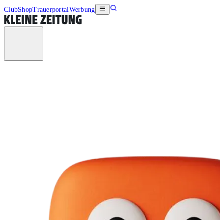
Club
Shop
Trauerportal
Werbung