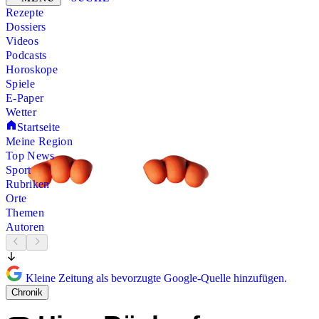
Rezepte
Dossiers
Videos
Podcasts
Horoskope
Spiele
E-Paper
Wetter
Startseite
Meine Region
Top News
Sport
Rubriken
Orte
Themen
Autoren
Kleine Zeitung als bevorzugte Google-Quelle hinzufügen.
Chronik