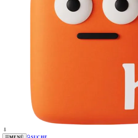
MENÜ
SUCHE