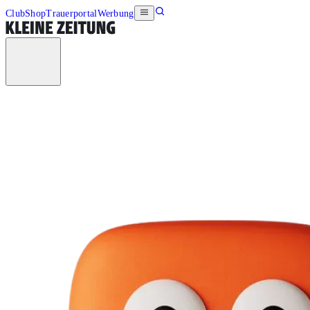
Club
Shop
Trauerportal
Werbung