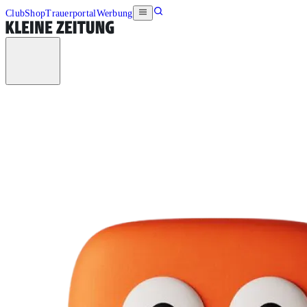
Club
Shop
Trauerportal
Werbung