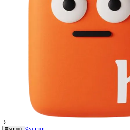
MENÜ
SUCHE