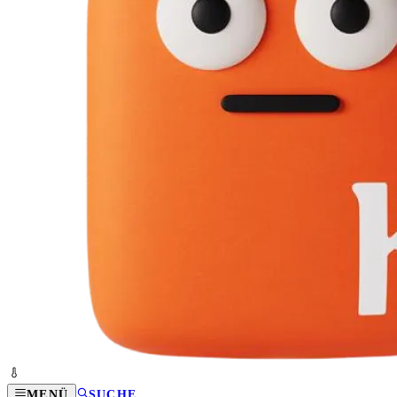
MENÜ
SUCHE