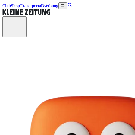
Club
Shop
Trauerportal
Werbung