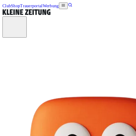
Club
Shop
Trauerportal
Werbung