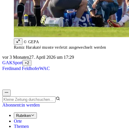
© GEPA
Ramiz Harakaté musste verletzt ausgewechselt werden
vor 3 Monaten
27. April 2026 um 17:29
GAK
Sport
+2
Ferdinand Feldhofer
WAC
Abonnent:in werden
Rubriken
Orte
Themen