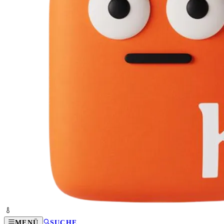
MENÜ
SUCHE