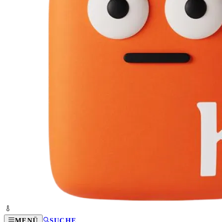
MENÜ
SUCHE