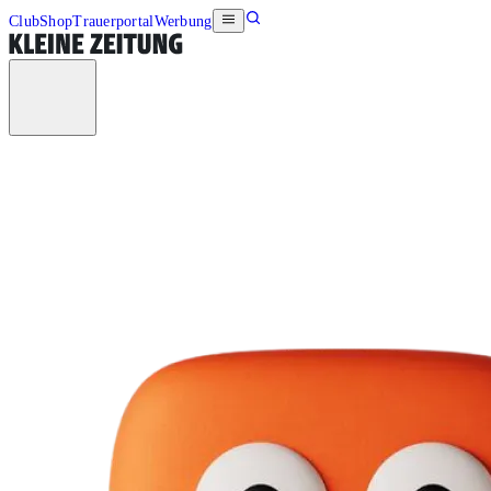
Club
Shop
Trauerportal
Werbung