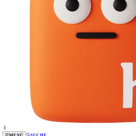
MENÜ
SUCHE