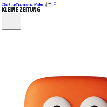
Club
Shop
Trauerportal
Werbung