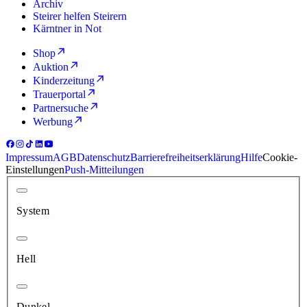
Archiv
Steirer helfen Steirern
Kärntner in Not
Shop
Auktion
Kinderzeitung
Trauerportal
Partnersuche
Werbung
Impressum
AGB
Datenschutz
Barrierefreiheitserklärung
Hilfe
Cookie-
Einstellungen
Push-Mitteilungen
System
Hell
Dunkel