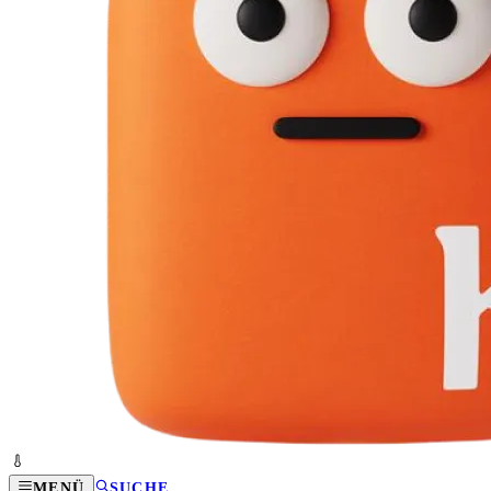
MENÜ
SUCHE