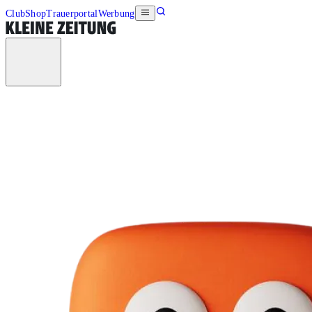
Club
Shop
Trauerportal
Werbung