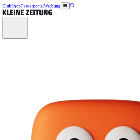
Club
Shop
Trauerportal
Werbung