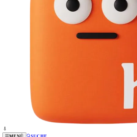
MENÜ
SUCHE