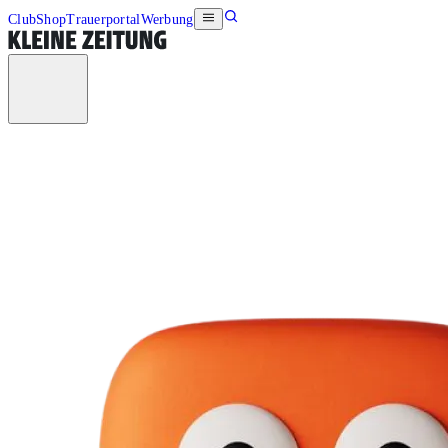
Club
Shop
Trauerportal
Werbung