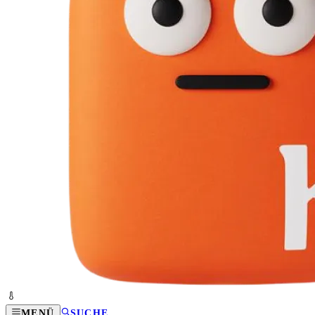
MENÜ
SUCHE