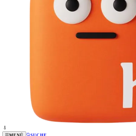
MENÜ
SUCHE