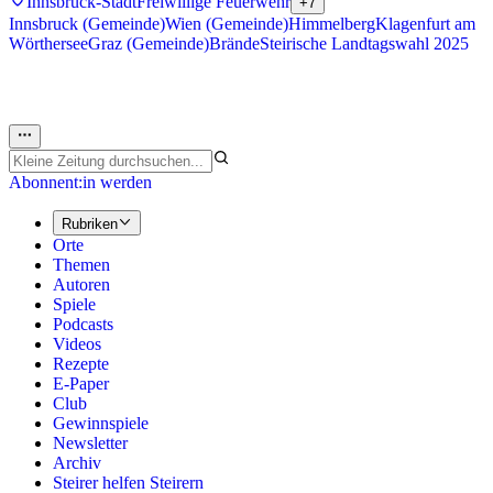
Innsbruck-Stadt
Freiwillige Feuerwehr
+7
Innsbruck (Gemeinde)
Wien (Gemeinde)
Himmelberg
Klagenfurt am
Wörthersee
Graz (Gemeinde)
Brände
Steirische Landtagswahl 2025
Abonnent:in werden
Rubriken
Orte
Themen
Autoren
Spiele
Podcasts
Videos
Rezepte
E-Paper
Club
Gewinnspiele
Newsletter
Archiv
Steirer helfen Steirern