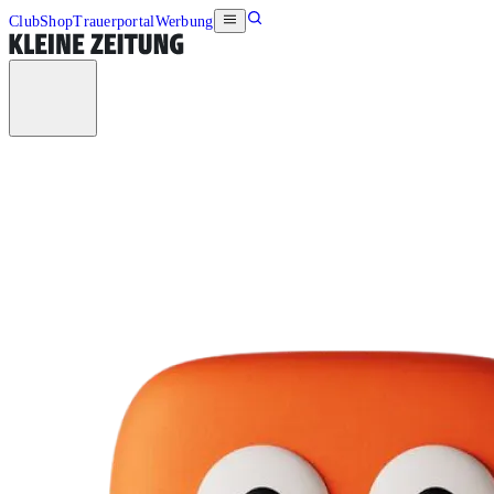
Club
Shop
Trauerportal
Werbung