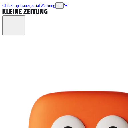
Club
Shop
Trauerportal
Werbung