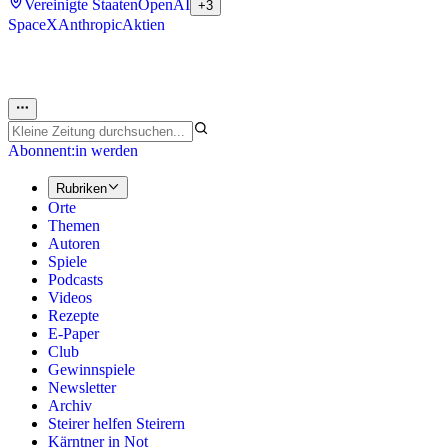
Vereinigte Staaten
OpenAI
+3
SpaceX
Anthropic
Aktien
Abonnent:in werden
Rubriken
Orte
Themen
Autoren
Spiele
Podcasts
Videos
Rezepte
E-Paper
Club
Gewinnspiele
Newsletter
Archiv
Steirer helfen Steirern
Kärntner in Not