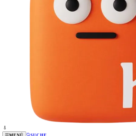
MENÜ
SUCHE