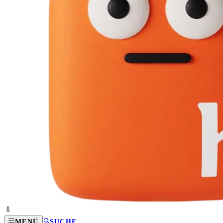
MENÜ
SUCHE