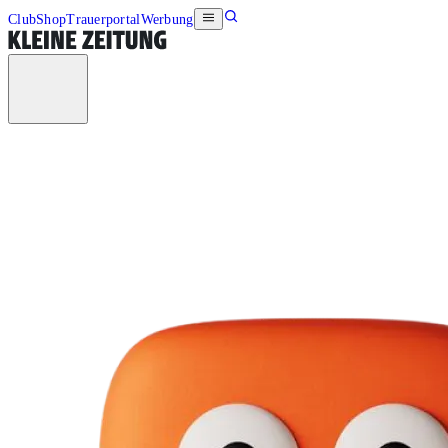
Club
Shop
Trauerportal
Werbung