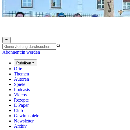
Abonnent:in werden
Rubriken
Orte
Themen
Autoren
Spiele
Podcasts
Videos
Rezepte
E-Paper
Club
Gewinnspiele
Newsletter
Archiv