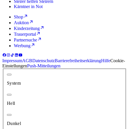
Steirer helfen Steirern
Kärntner in Not
Shop
Auktion
Kinderzeitung
Trauerportal
Partnersuche
Werbung
Impressum
AGB
Datenschutz
Barrierefreiheitserklärung
Hilfe
Cookie-
Einstellungen
Push-Mitteilungen
System
Hell
Dunkel