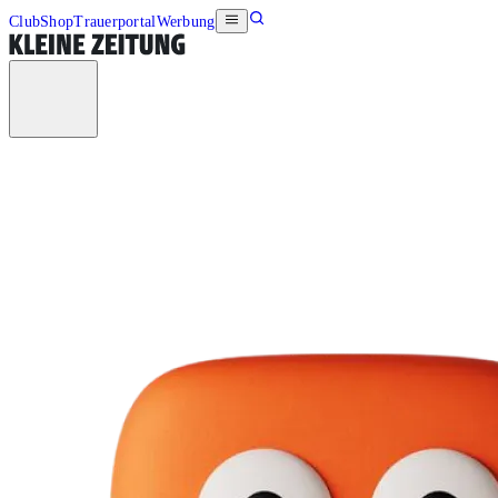
Club
Shop
Trauerportal
Werbung