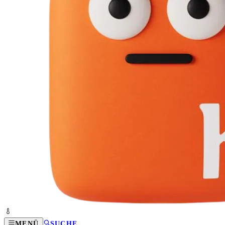
MENÜ
SUCHE