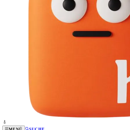
MENÜ
SUCHE