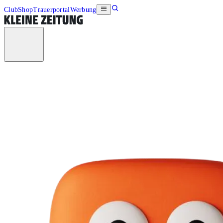
Club
Shop
Trauerportal
Werbung