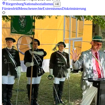
Riegersburg
Nationalsozialismus
+4
Fürstenfeld
Menschenrechte
Extremismus
Diskriminierung