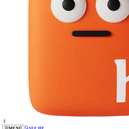
MENÜ
SUCHE