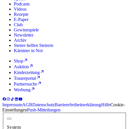
Podcasts
Videos
Rezepte
E-Paper
Club
Gewinnspiele
Newsletter
Archiv
Steirer helfen Steirern
Kärntner in Not
Shop
Auktion
Kinderzeitung
Trauerportal
Partnersuche
Werbung
Impressum
AGB
Datenschutz
Barrierefreiheitserklärung
Hilfe
Cookie-
Einstellungen
Push-Mitteilungen
System