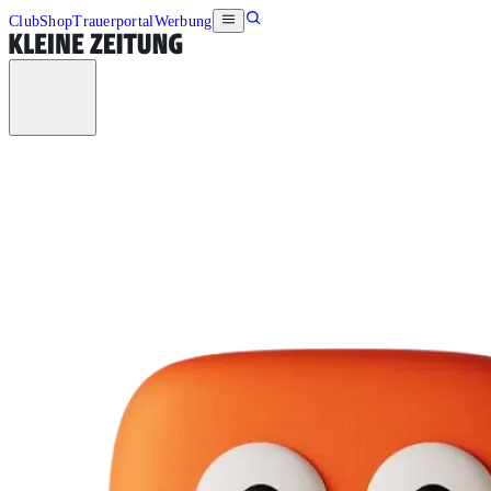
Club
Shop
Trauerportal
Werbung