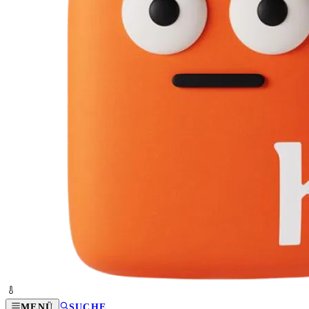
MENÜ
SUCHE