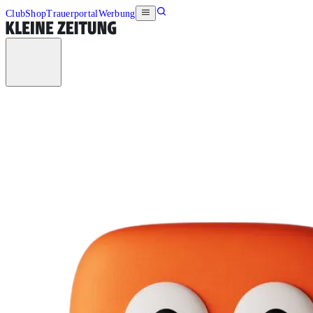
Club
Shop
Trauerportal
Werbung