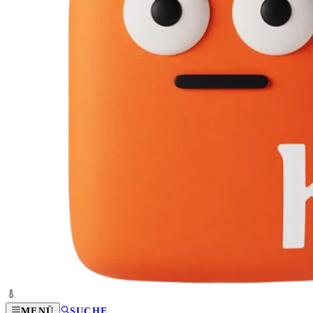
MENÜ
SUCHE