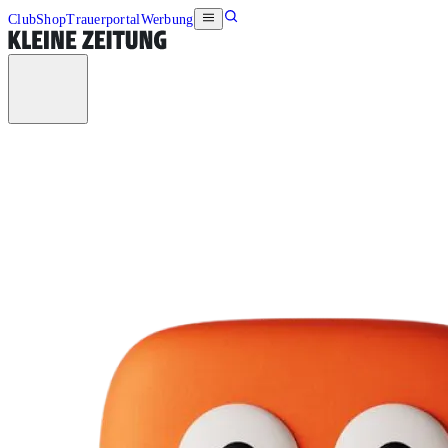
Club
Shop
Trauerportal
Werbung