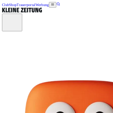
Club
Shop
Trauerportal
Werbung