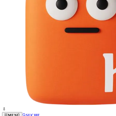
MENÜ
SUCHE