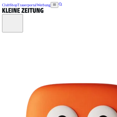
Club
Shop
Trauerportal
Werbung