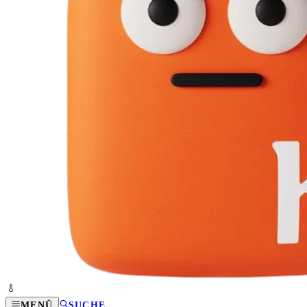
MENÜ
SUCHE