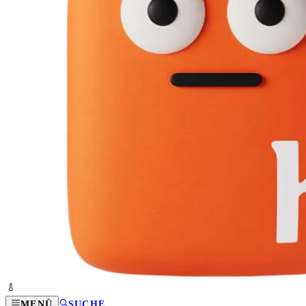
MENÜ
SUCHE