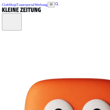
Club
Shop
Trauerportal
Werbung