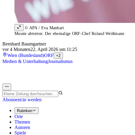
© APA / Eva Manhart
Musste abtreten: Der ehemalige ORF-Chef Roland Weißmann
Bernhard Baumgartner
vor 4 Monaten
22. April 2026 um 11:25
Wien (Bundesland)
ORF
+2
Medien & Unterhaltung
Journalismus
Abonnent:in werden
Rubriken
Orte
Themen
Autoren
Spiele