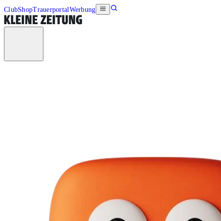
Club
Shop
Trauerportal
Werbung