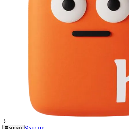
MENÜ
SUCHE