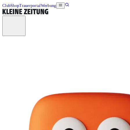
Club
Shop
Trauerportal
Werbung