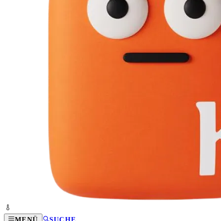
MENÜ
SUCHE