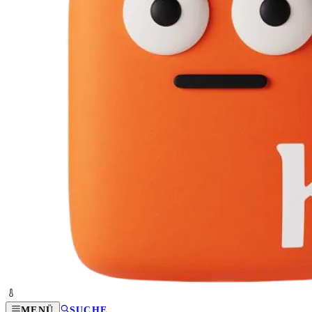
MENÜ
SUCHE