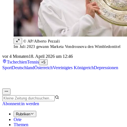
© AP/Alberto Pezzali
Im Juli 2023 gewann Marketa Vondrousova den Wimbledontitel
vor 4 Monaten
18. April 2026 um 12:46
Tschechien
Tennis
+5
Sport
Deutschland
Österreich
Vereinigtes Königreich
Depressionen
Abonnent:in werden
Rubriken
Orte
Themen