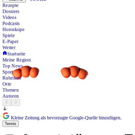
Rezepte
Dossiers
Videos
Podcasts
Horoskope
Spiele
E-Paper
Wetter
Startseite
Meine Region
Top News
Sport
Rubriken
Orte
Themen
Autoren
Kleine Zeitung als bevorzugte Google-Quelle hinzufügen.
Tennis