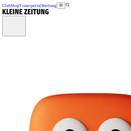
Club
Shop
Trauerportal
Werbung