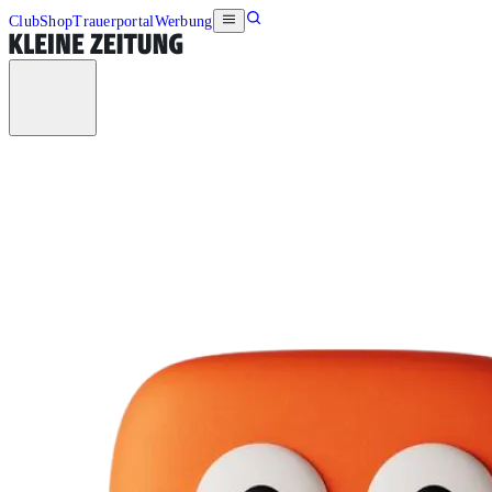
Club
Shop
Trauerportal
Werbung