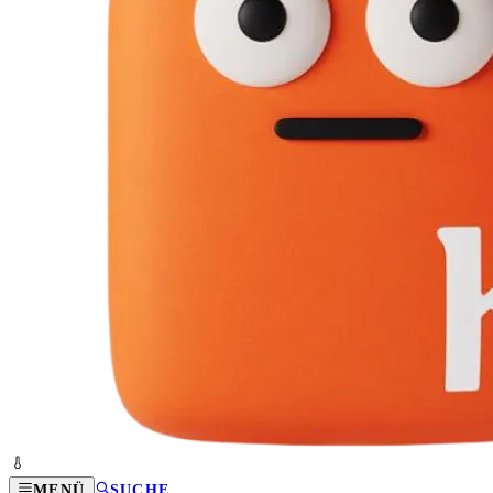
MENÜ
SUCHE