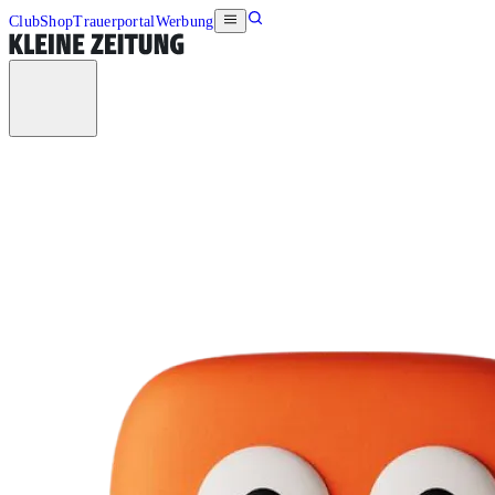
Club
Shop
Trauerportal
Werbung