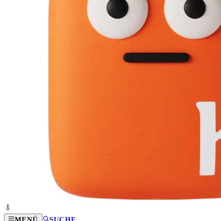
MENÜ
SUCHE