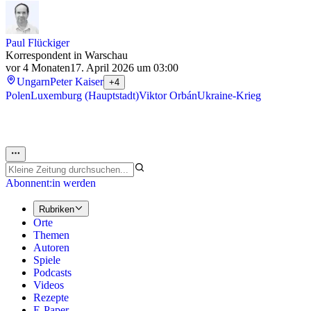
Paul Flückiger
Korrespondent in Warschau
vor 4 Monaten
17. April 2026 um 03:00
Ungarn
Peter Kaiser
+4
Polen
Luxemburg (Hauptstadt)
Viktor Orbán
Ukraine-Krieg
Abonnent:in werden
Rubriken
Orte
Themen
Autoren
Spiele
Podcasts
Videos
Rezepte
E-Paper