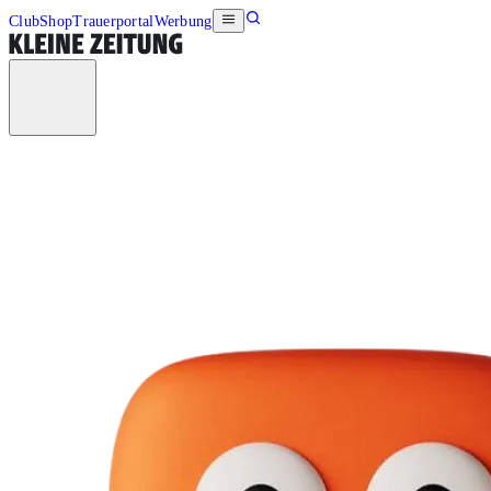
Club
Shop
Trauerportal
Werbung