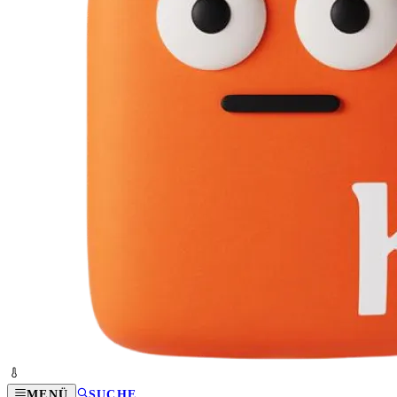
MENÜ
SUCHE