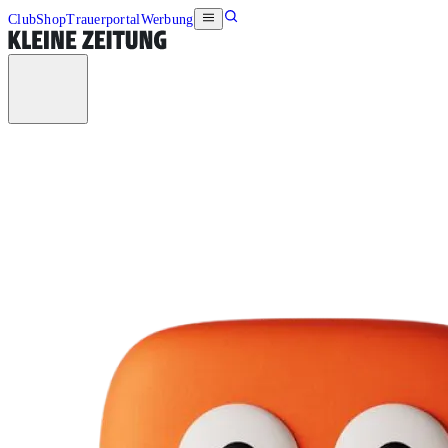
Club
Shop
Trauerportal
Werbung