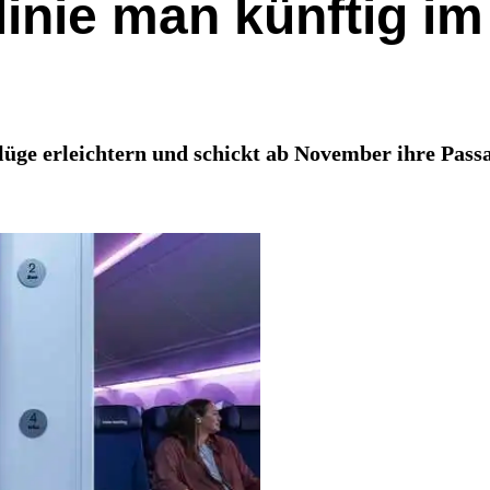
linie man künftig im
üge erleichtern und schickt ab November ihre Passag