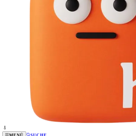
MENÜ
SUCHE