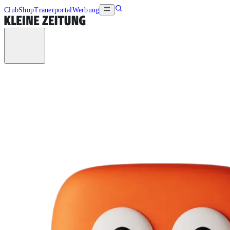
Club
Shop
Trauerportal
Werbung