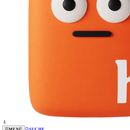
MENÜ
SUCHE