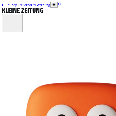
Club
Shop
Trauerportal
Werbung