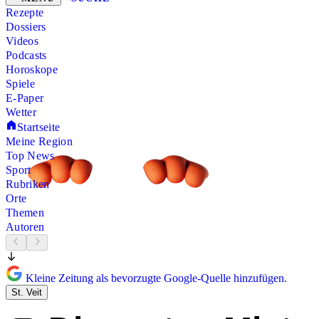
Rezepte
Dossiers
Videos
Podcasts
Horoskope
Spiele
E-Paper
Wetter
Startseite
Meine Region
Top News
Sport
Rubriken
Orte
Themen
Autoren
Kleine Zeitung als bevorzugte Google-Quelle hinzufügen.
St. Veit