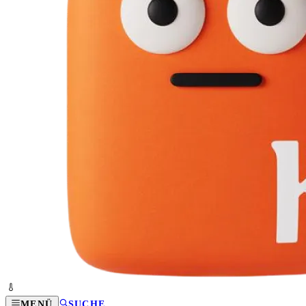
MENÜ
SUCHE