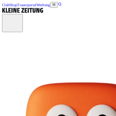
Club
Shop
Trauerportal
Werbung