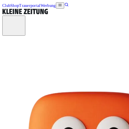
Club
Shop
Trauerportal
Werbung