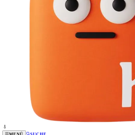
MENÜ
SUCHE