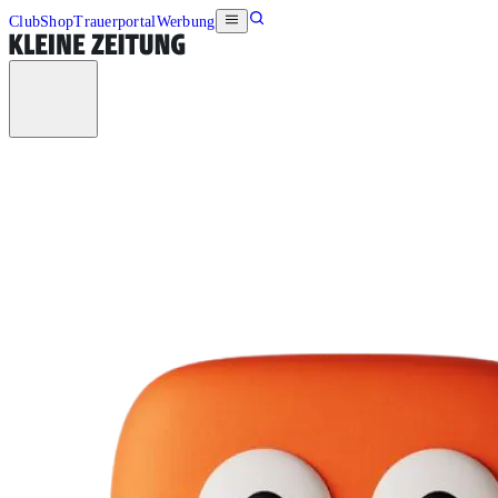
Club
Shop
Trauerportal
Werbung