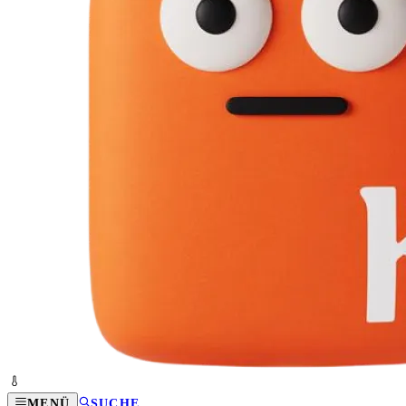
MENÜ
SUCHE