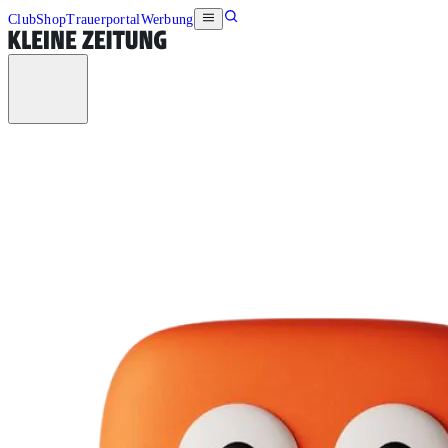
Club
Shop
Trauerportal
Werbung