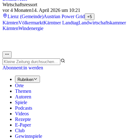
Wirtschaftsressort
vor 4 Monaten
14. April 2026 um 10:21
Lienz (Gemeinde)
Austrian Power Grid
+5
Kärnten
Völkermarkt
Kärntner Landtag
Landwirtschaftskammer
Kärnten
Windenergie
Abonnent:in werden
Rubriken
Orte
Themen
Autoren
Spiele
Podcasts
Videos
Rezepte
E-Paper
Club
Gewinnspiele