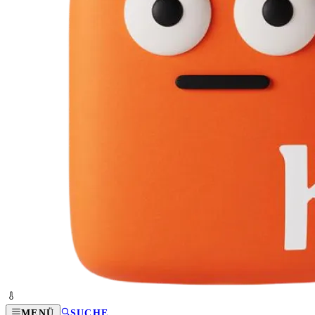
MENÜ
SUCHE