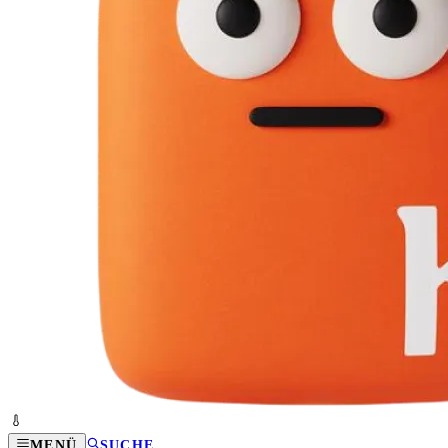
MENÜ
SUCHE