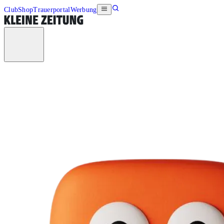
Club
Shop
Trauerportal
Werbung