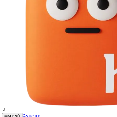
MENÜ
SUCHE