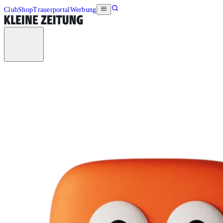
Club
Shop
Trauerportal
Werbung