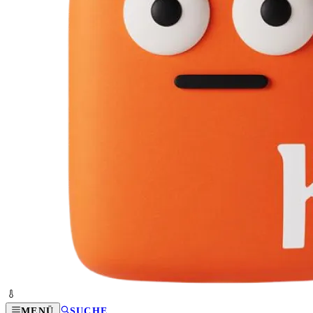
MENÜ
SUCHE