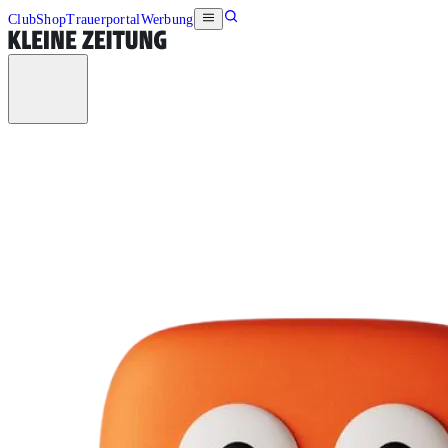
Club
Shop
Trauerportal
Werbung