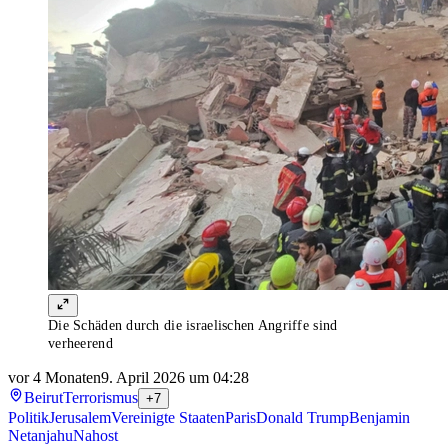
Die Schäden durch die israelischen Angriffe sind
verheerend
vor 4 Monaten
9. April 2026 um 04:28
Beirut
Terrorismus
+7
Politik
Jerusalem
Vereinigte Staaten
Paris
Donald Trump
Benjamin
Netanjahu
Nahost