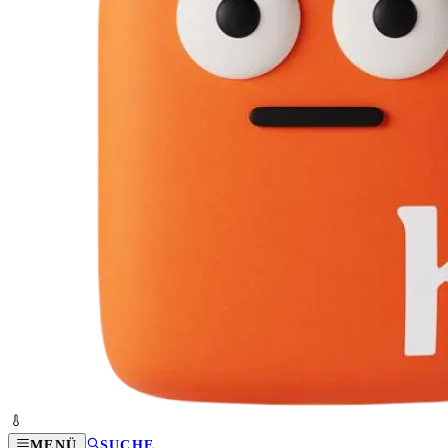
MENÜ
SUCHE