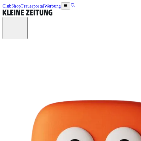
Club
Shop
Trauerportal
Werbung