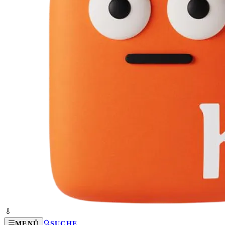
MENÜ
SUCHE