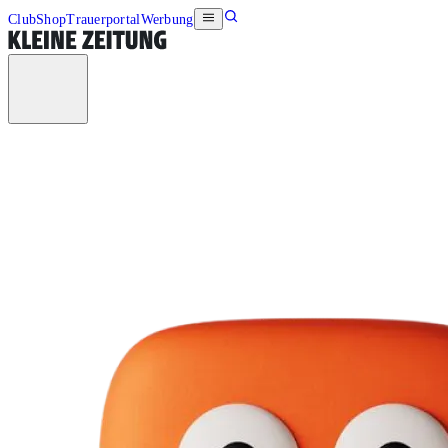
Club
Shop
Trauerportal
Werbung