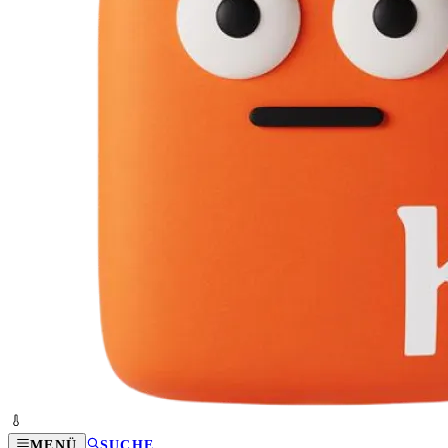
MENÜ
SUCHE