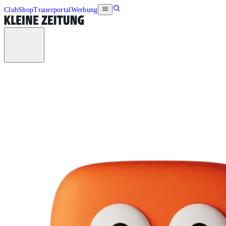
Club
Shop
Trauerportal
Werbung