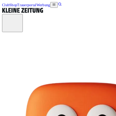
Club
Shop
Trauerportal
Werbung