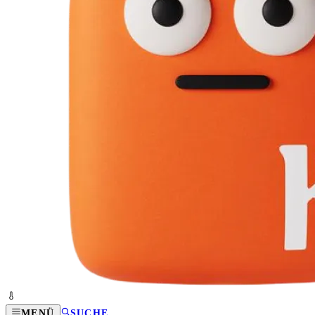
MENÜ
SUCHE