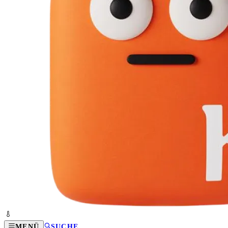
MENÜ
SUCHE