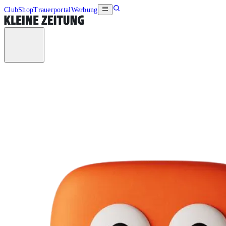
Club
Shop
Trauerportal
Werbung