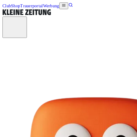
Club
Shop
Trauerportal
Werbung