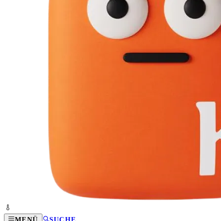
MENÜ
SUCHE