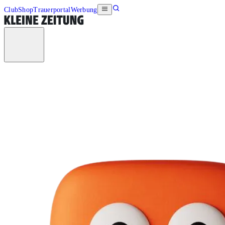
Club
Shop
Trauerportal
Werbung