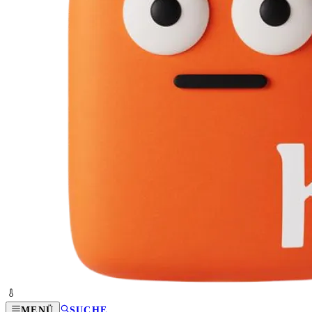
MENÜ
SUCHE