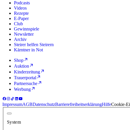
Podcasts
Videos
Rezepte
E-Paper
Club
Gewinnspiele
Newsletter
Archiv
Steirer helfen Steirern
Kärntner in Not
Shop
Auktion
Kinderzeitung
Trauerportal
Partnersuche
Werbung
Impressum
AGB
Datenschutz
Barrierefreiheitserklärung
Hilfe
Cookie-Ei
System