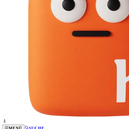
MENÜ
SUCHE