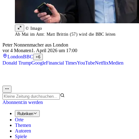
© Imago
Ab Mai im Amt: Matt Brittin (57) wird die BBC leiten
Peter Nonnenmacher aus London
vor 4 Monaten
1. April 2026 um 17:00
London
BBC
+6
Donald Trump
Google
Financial Times
YouTube
Netflix
Medien
Abonnent:in werden
Rubriken
Orte
Themen
Autoren
Spiele