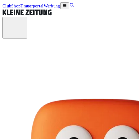
Club
Shop
Trauerportal
Werbung