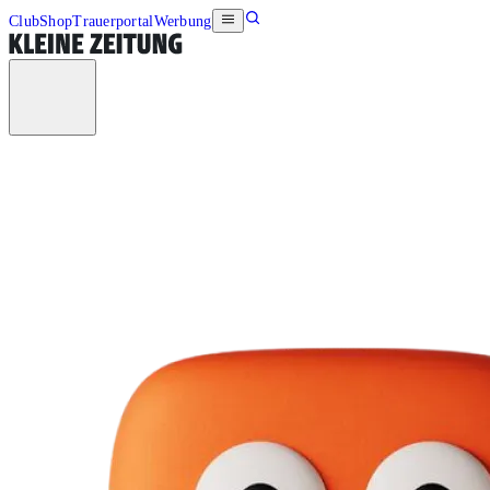
Club
Shop
Trauerportal
Werbung