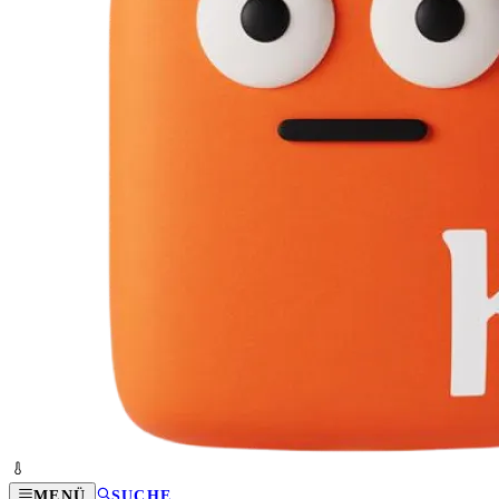
MENÜ
SUCHE