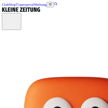
Club
Shop
Trauerportal
Werbung