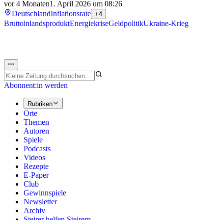
vor 4 Monaten
1. April 2026 um 08:26
Deutschland
Inflationsrate
+4
Bruttoinlandsprodukt
Energiekrise
Geldpolitik
Ukraine-Krieg
Abonnent:in werden
Rubriken
Orte
Themen
Autoren
Spiele
Podcasts
Videos
Rezepte
E-Paper
Club
Gewinnspiele
Newsletter
Archiv
Steirer helfen Steirern