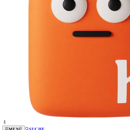
MENÜ
SUCHE