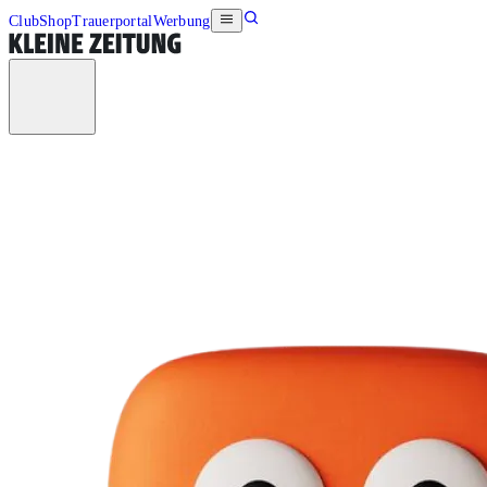
Club
Shop
Trauerportal
Werbung