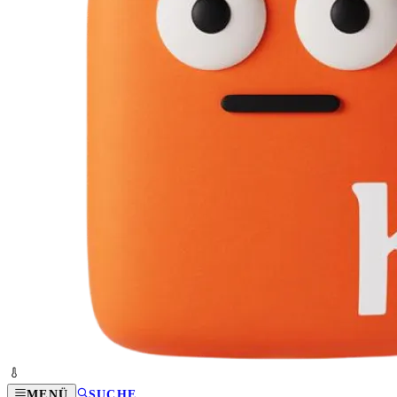
MENÜ
SUCHE